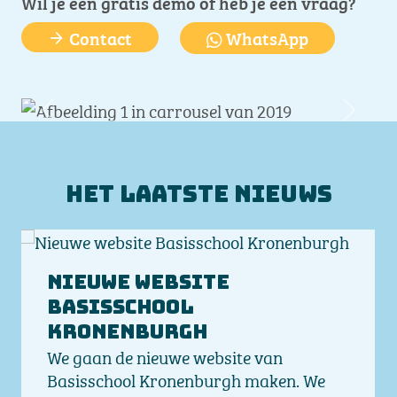
Wil je een gratis demo of heb je een vraag?
Contact
WhatsApp
Vorige
Volge
Het laatste nieuws
Nieuwe website
Basisschool
Kronenburgh
We gaan de nieuwe website van
Basisschool Kronenburgh maken. We