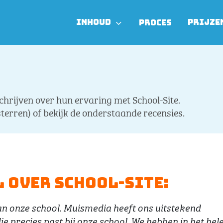
INHOUD
PRIJZE
PROCES
hrijven over hun ervaring met School-Site.
sterren) of bekijk de onderstaande recensies.
 over School-Site:
an onze school. Muismedia heeft ons uitstekend
 precies past bij onze school. We hebben in het hel