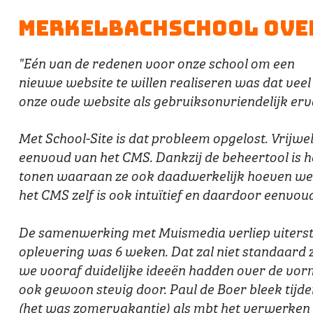
Merkelbachschool over
"Eén van de redenen voor onze school om een
nieuwe website te willen realiseren was dat ve
onze oude website als gebruiksonvriendelijk erv
Met School-Site is dat probleem opgelost. Vrijwel
eenvoud van het CMS. Dankzij de beheertool is he
tonen waaraan ze ook daadwerkelijk hoeven werke
het CMS zelf is ook intuïtief en daardoor eenvoud
De samenwerking met Muismedia verliep uiterst v
oplevering was 6 weken. Dat zal niet standaard z
we vooraf duidelijke ideeën hadden over de vor
ook gewoon stevig door. Paul de Boer bleek tijde
(het was zomervakantie) als mbt het verwerken