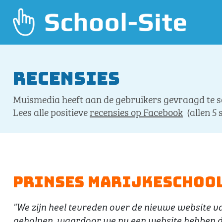
Recensies
Muismedia heeft aan de gebruikers gevraagd te sc
Lees alle positieve
recensies op Facebook
(allen 5 
Prinses Marijkeschool
"We zijn heel tevreden over de nieuwe website v
geholpen, waardoor we nu een website hebben die