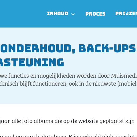
INHOUD
PRIJZE
PROCES
 onderhoud, back-ups
rsteuning
euwe functies en mogelijkheden worden door Muismedi
hnisch blijft functioneren, ook in de nieuwste (mobi
aar alle foto albums die op de website geplaatst zijn
up maken van de database. Bijvoorbeeld vlak voordat