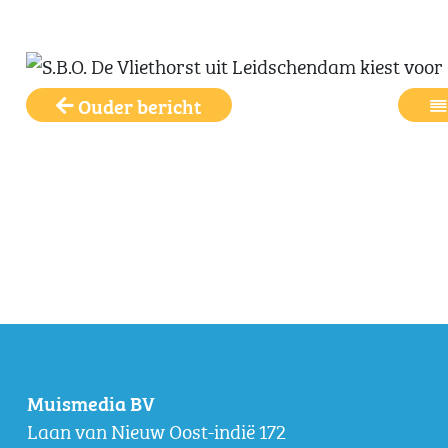
Ouder bericht
Muismedia BV
Laan van Nieuw Oost-indië 172