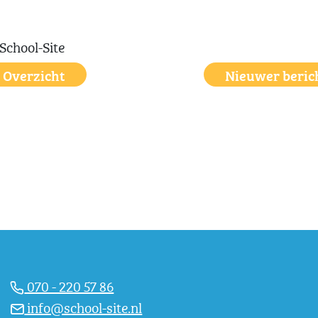
Overzicht
Nieuwer beric
070 - 220 57 86
info@school-site.nl