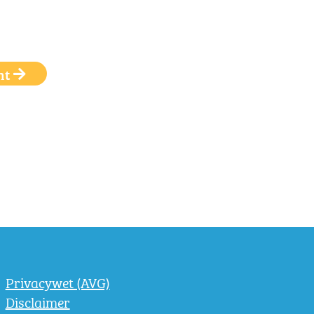
ht
Privacywet (AVG)
Disclaimer