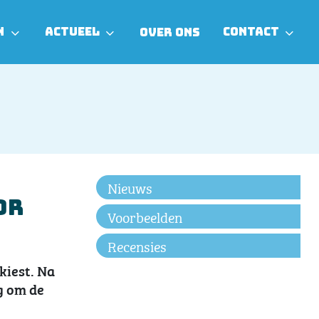
N
ACTUEEL
CONTACT
OVER ONS
Nieuws
or
Voorbeelden
Recensies
kiest. Na
g om de