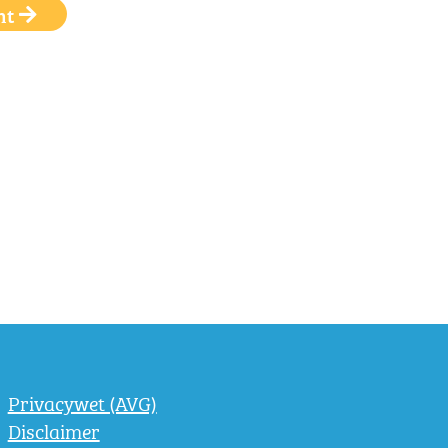
ht
Privacywet (AVG)
Disclaimer