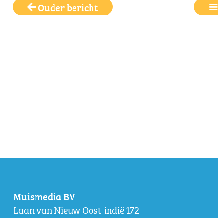
Ouder bericht
Muismedia BV
Laan van Nieuw Oost-indië 172