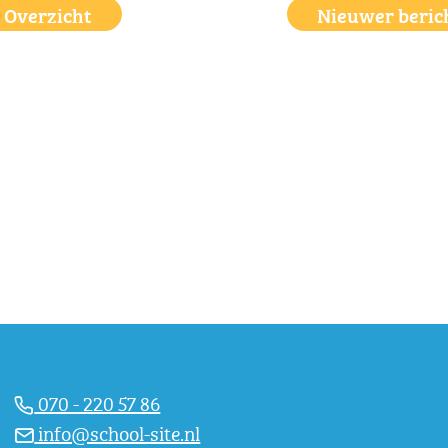
Overzicht
Nieuwer beric
070 - 220 57 86
info@school-site.nl